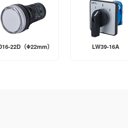
D16-22D（Φ22mm）
LW39-16A