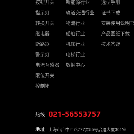
按钮开关
新能源行业
选型手册
指示灯
轨道交通行业
证书下载
转换开关
物流行业
安装使用说明
继电器
船舶行业
产品图纸下载
断路器
机床行业
技术答疑
警示灯
电梯行业
电流互感器
数据中心
限位开关
控制箱
021-56553757
热线
地址
上海市广中西路777弄55号启迪大厦301室