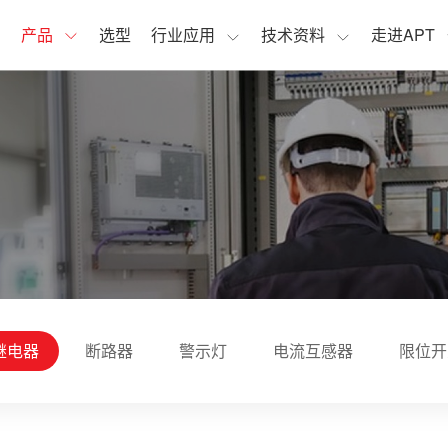
页
产品
选型
行业应用
技术资料
走进APT
继电器
断路器
警示灯
电流互感器
限位开