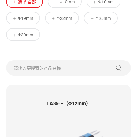
选择 全部
Φ12mm
Φ16mm
Φ19mm
Φ22mm
Φ25mm
Φ30mm
LA39-F（Φ12mm）