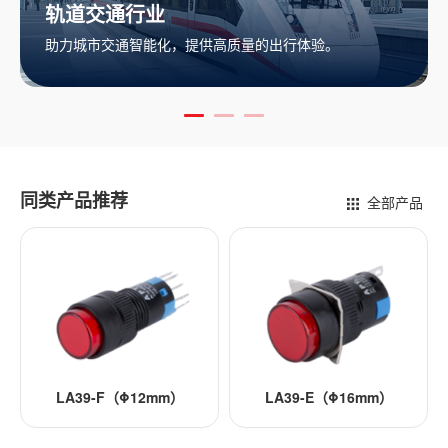
业
新能源行业
化，提供高质量的出行体验。
推动可再生能源利用
同类产品推荐
全部产品
39-F（Φ12mm）
LA39-E（Φ16mm）
LA39-