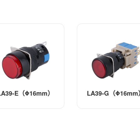
LA39-G（Φ16mm）
LA39-B（Φ22mm