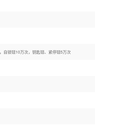
次，自锁钮10万次，钥匙钮、紧停钮5万次