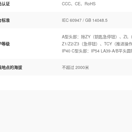
品认证
CCC、CE、RoHS
合标准
IEC 60947 / GB 14048.5
A型头部：除ZY（钥匙急停钮）、ZL
护等级
Z1/Z2/Z3（急停钮）、TCY（推进操
IP40 C型头部：IP54 LA39-A/B平头
装地点的海拔
不超过 2000米