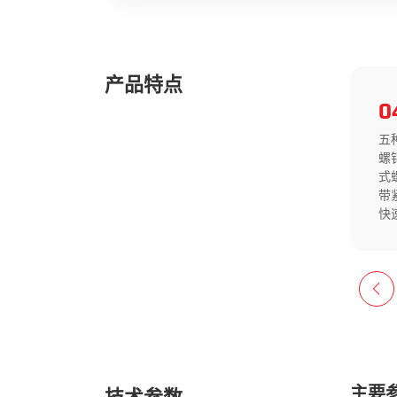
产品特点
03
0
点组合
规格齐全，有复位按钮、自锁
五
采用弹
按钮、带灯按钮、蘑菇钮、旋
螺
点自洁
钮、钥匙钮、急停钮等。
式
带
快
主要
技术参数