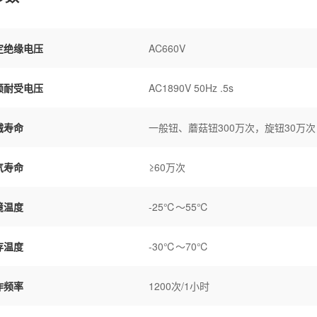
定绝缘电压
AC660V
频耐受电压
AC1890V 50Hz .5s
械寿命
一般钮、蘑菇钮300万次，旋钮30万
气寿命
≥60万次
境温度
-25℃～55℃
存温度
-30℃～70℃
作频率
1200次/1小时