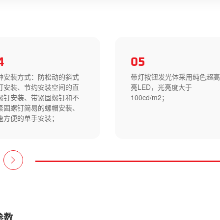
4
05
种安装方式：防松动的斜式
带灯按钮发光体采用纯色超
钉安装、节约安装空间的直
亮LED，光亮度大于
螺钉安装、带紧固螺钉和不
100cd/m2；
紧固螺钉简易的螺帽安装、
速方便的单手安装；
参数