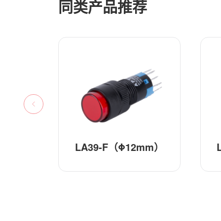
同类产品推荐
2mm）
LA39-E（Φ16mm）