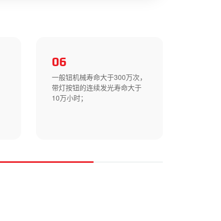
06
07
高
一般钮机械寿命大于300万次，
根据客
带灯按钮的连续发光寿命大于
配置符
10万小时；