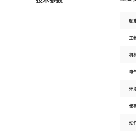
额
工
机
电
环
储
动