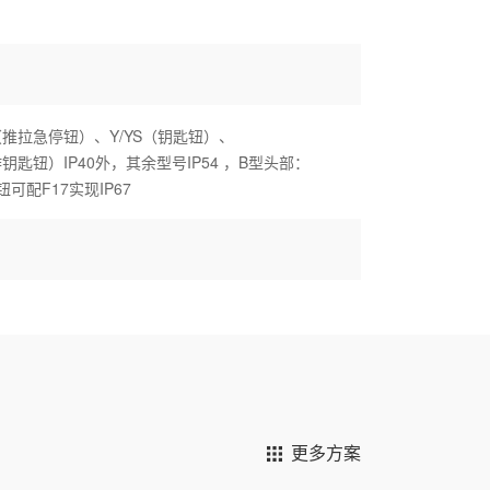
（推拉急停钮）、Y/YS（钥匙钮）、
作钥匙钮）IP40外，其余型号IP54 ，B型头部：
圆钮可配F17实现IP67
更多方案