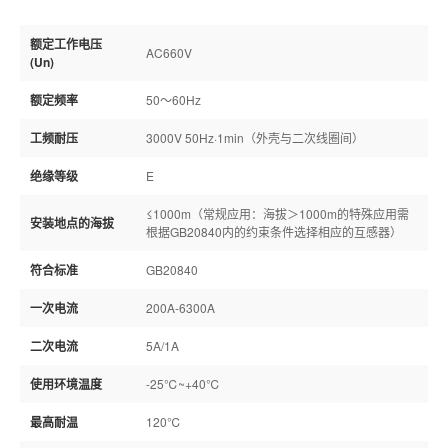
额定工作电压
AC660V
(Un)
额定频率
50～60Hz
工频耐压
3000V 50Hz·1min（外壳与二次线圈间）
绝缘等级
E
≤1000m（常规应用：海拔＞1000m的特殊应用需
安装地点的海拔
根据GB20840内的约束条件选择相应的互感器）
符合标准
GB20840
一次电流
200A-6300A
二次电流
5A/1A
使用环境温度
-25℃~+40℃
最高耐温
120℃