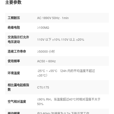
主要参数
工频耐压
AC 1890V 50Hz · 1min
绝缘电阻
≥100MΩ
交流指示灯允许
110V 以下 ±10% 110V 以上 ±20%
电压波动
连续工作寿命
≥50000 小时
使用频率
AC50 ~ 60Hz
-25℃ ~ +55℃ （24h 内的平均温度不超过
环境温度
+35℃）
相比漏电起痕指
CTI≥175
数
≤90% RH，当温度超过40℃时相对湿度不大于
空气相对温度
50%
振动频率
在2-80Hz 加速度为 0.7g 下能正常工作