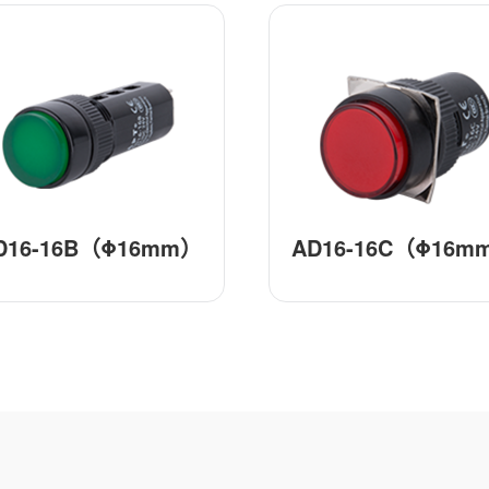
D16-16B（Φ16mm）
AD16-16C（Φ16m