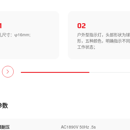
1
02
孔尺寸：φ16mm;
户外型指示灯，头部形状为
形，五种颜色，明确指示不
工作状态；
参数
频耐压
AC1890V 50Hz .5s