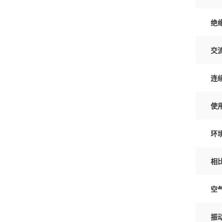
绝
交
连
使
环
相
空
振