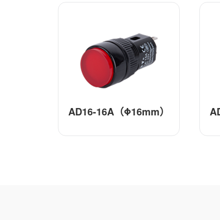
AD16-16A（Φ16mm）
A