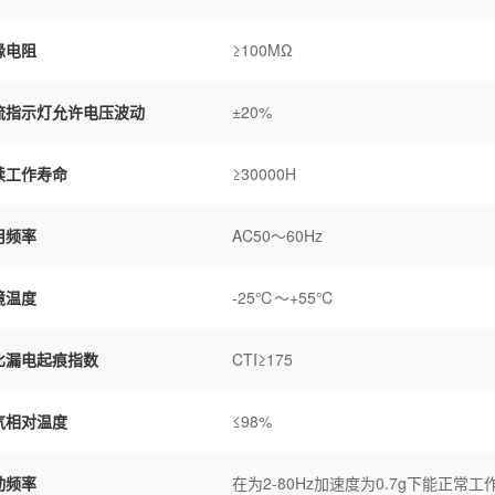
缘电阻
≥100MΩ
流指示灯允许电压波动
±20%
续工作寿命
≥30000H
用频率
AC50～60Hz
境温度
-25℃～+55℃
比漏电起痕指数
CTI≥175
气相对温度
≤98%
动频率
在为2-80Hz加速度为0.7g下能正常工