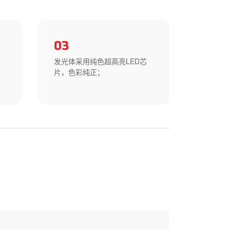
03
04
球
发光体采用纯色超高亮LED芯
零部件
同
片，色彩纯正；
用，耐磨