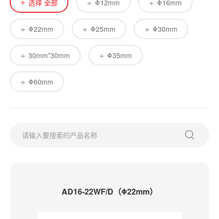
选择 全部
Φ12mm
Φ16mm
Φ22mm
Φ25mm
Φ30mm
30mm*30mm
Φ35mm
Φ60mm
AD16-22WF/D（Φ22mm）