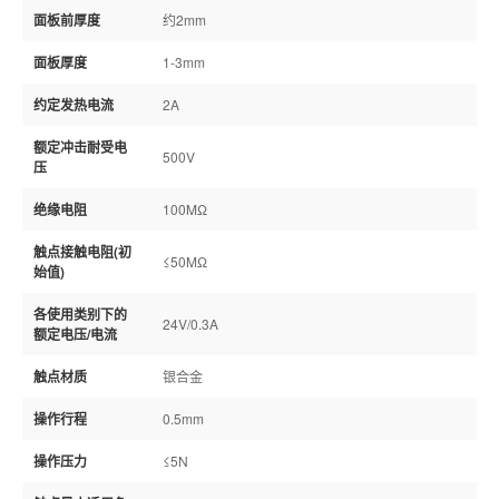
面板前厚度
约2mm
面板厚度
1-3mm
约定发热电流
2A
额定冲击耐受电
500V
压
绝缘电阻
100MΩ
触点接触电阻(初
≤50MΩ
始值)
各使用类别下的
24V/0.3A
额定电压/电流
触点材质
银合金
操作行程
0.5mm
操作压力
≤5N