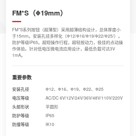
FM*S（Φ19mm）
FM*S系列按钮（超薄型）采用超薄结构设计，总体厚度小
于15mm。安装孔径多样化（Ф12/Ф16/Ф19/Ф22/Ф25/）。
防护等级IP65。超短操作行程，超轻按动力，极佳的点动操
作体验。针对低电压微电流应用设计，最低负载可达3V
1mA。
重要参数
安装孔径
Ф12、Ф16、Ф19、Ф22、Ф25
电压等级
AC/DC 6V/12V/24V/36V/48V/110V/220V
头部形状
平圆形
防护等级
IP65
防撞等级
IK10