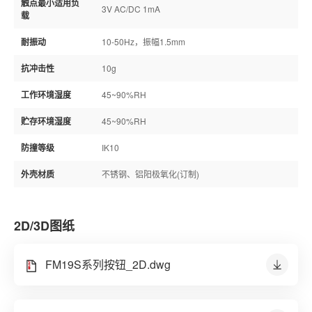
触点最小适用负
3V AC/DC 1mA
载
耐振动
10-50Hz，振幅1.5mm
抗冲击性
10g
工作环境湿度
45~90%RH
贮存环境湿度
45~90%RH
防撞等级
IK10
外壳材质
不锈钢、铝阳极氧化(订制)
2D/3D图纸
FM19S系列按钮_2D.dwg