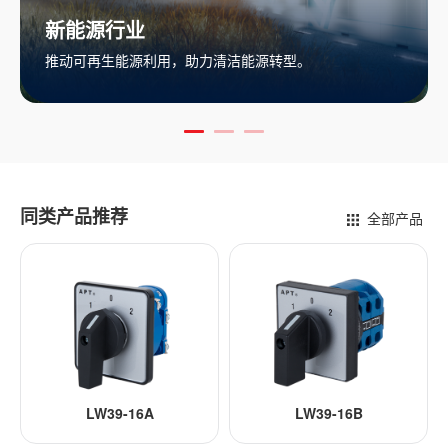
业
轨道交通
源利用，助力清洁能源转型。
助力城市交通
同类产品推荐
全部产品
LW39-16A
LW39-16B