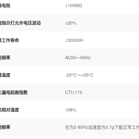
缘电阻
≥100MΩ
流指示灯允许电压波动
±20%
续工作寿命
≥30000H
用频率
AC50～60Hz
境温度
-25℃～+55℃
比漏电起痕指数
CTI≥175
气相对温度
≤98%
动频率
在为2-80Hz加速度为0.7g下能正常工