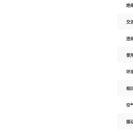
绝
交
连
使
环
相
空
振