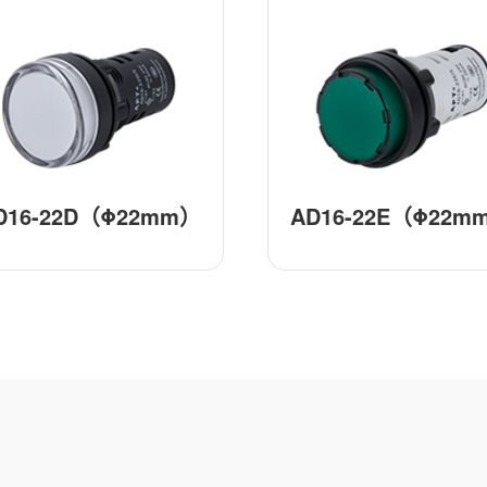
D16-22D（Φ22mm）
AD16-22E（Φ22m