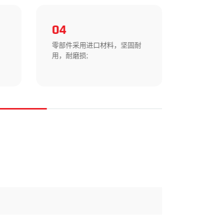
04
05
零部件采用进口材料，坚固耐
内置螺
用，耐磨损;
便。