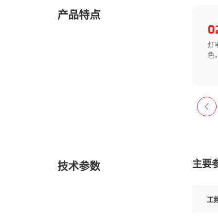
产品特点
01
0
开孔尺寸：φ22.5mm，可通过
灯
选用变径圈来实现φ25mm、
色
φ30mm的孔径;
主要
技术参数
工