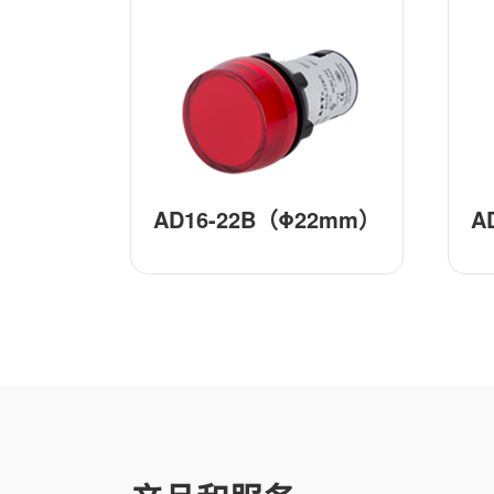
AD16-22B（Φ22mm）
A