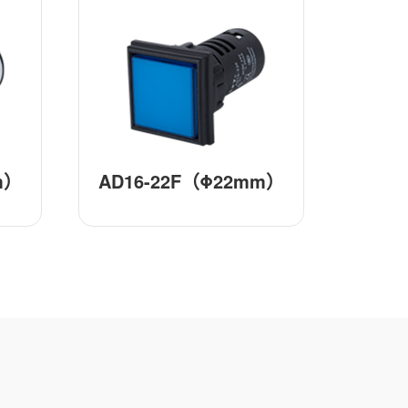
m）
AD16-22F（Φ22mm）