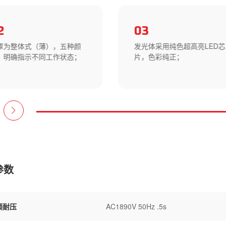
2
03
罩为整体式（薄），五种颜
发光体采用纯色超高亮LED芯
，明确指示不同工作状态；
片，色彩纯正；
参数
频耐压
AC1890V 50Hz .5s