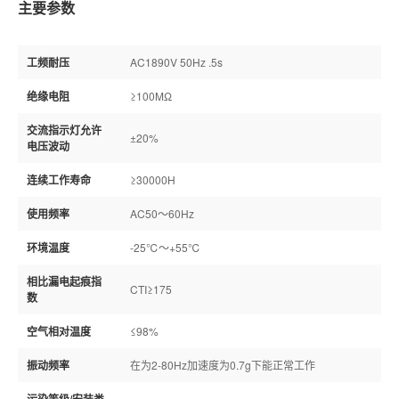
主要参数
工频耐压
AC1890V 50Hz .5s
绝缘电阻
≥100MΩ
交流指示灯允许
±20%
电压波动
连续工作寿命
≥30000H
使用频率
AC50～60Hz
环境温度
-25℃～+55℃
相比漏电起痕指
CTI≥175
数
空气相对温度
≤98%
振动频率
在为2-80Hz加速度为0.7g下能正常工作