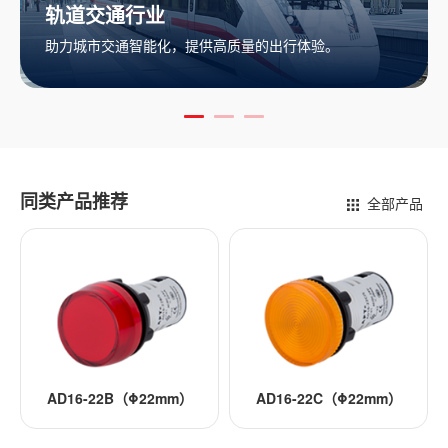
新能源行业
高质量的出行体验。
推动可再生能源利用，助力清
同类产品推荐
全部产品
2B（Φ22mm）
AD16-22C（Φ22mm）
AD16-22DY