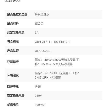
触点极数及类型
转换型触点
触点材料
银合金
约定发热电流
3A
符合标准
GB/T 21711.1 IEC 61810-1
产品认证
UL/CQC/CE
储存：-40℃~+85℃无结冰凝露 工
环境温度
作：-25℃~+55℃无结冰凝露
储存：5~85%RH（无凝露） 工作：
环境湿度
5~85%RH（无凝露）
防护等级
IP65
额定绝缘电压
250V
绝缘电阻
100MΩ