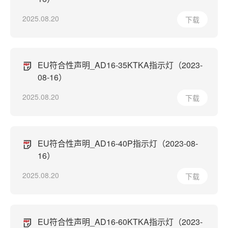
2025.08.20
下载
EU符合性声明_AD16-35KTKA指示灯（2023-
08-16）
2025.08.20
下载
EU符合性声明_AD16-40P指示灯（2023-08-
16）
2025.08.20
下载
EU符合性声明_AD16-60KTKA指示灯（2023-