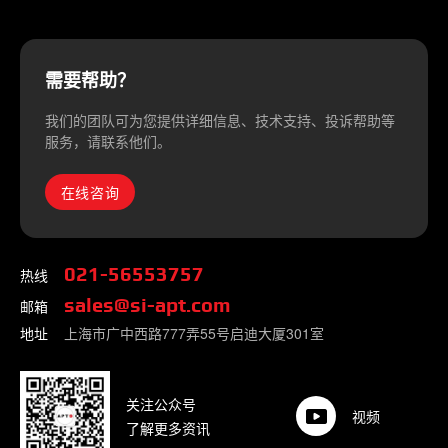
需要帮助？
我们的团队可为您提供详细信息、技术支持、投诉帮助等
服务，请联系他们。
在线咨询
热线
021-56553757
邮箱
sales@si-apt.com
地址
上海市广中西路777弄55号启迪大厦301室
关注公众号
视频
了解更多资讯