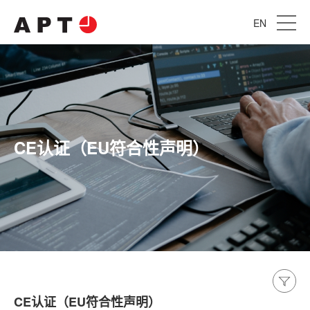
EN
CE认证（EU符合性声明）
CE认证（EU符合性声明）